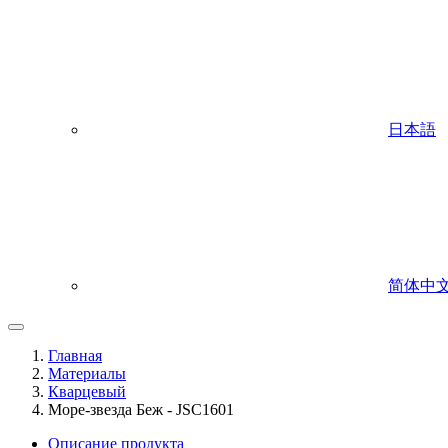
日本語
简体中
Главная
Материалы
Кварцевый
Море-звезда Беж - JSC1601
Описание продукта