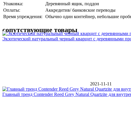
Упаковка:
Деревянный ящик, поддон
Оплаты:
Аккредитив/ банковские переводы
Время упреждения:
Обычно один контейнер, небольшие пробн
сопутствующие товары
Экзотический натуральный черный кварцит с деревянными п
2021-11-11
Главный тренд Contender Reed Grey Natural Quartzite для внут