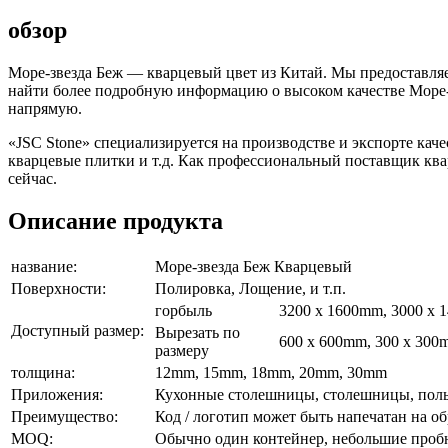
обзор
Море-звезда Беж — кварцевый цвет из Китай. Мы предоставляе
найти более подробную информацию о высоком качестве Море-з
напрямую.
«JSC Stone» специализируется на производстве и экспорте ка
кварцевые плитки и т.д. Как профессиональный поставщик ква
сейчас.
Описание продукта
название:
Море-звезда Беж Кварцевый
Поверхности:
Полировка, Лощение, и т.п.
горбыль
3200 x 1600mm, 3000 x 1
Доступный размер:
Вырезать по
600 x 600mm, 300 x 300m
размеру
толщина:
12mm, 15mm, 18mm, 20mm, 30mm
Приложения:
Кухонные столешницы, столешницы, полы,
Преимущество:
Код / логотип может быть напечатан на об
MOQ:
Обычно один контейнер, небольшие пробн