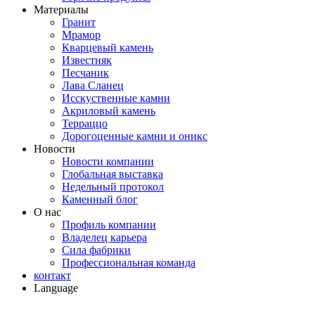
Материалы
Гранит
Мрамор
Кварцевый камень
Известняк
Песчаник
Лава Сланец
Исскуственные камни
Акриловый камень
Терраццо
Дорогоценные камни и оникс
Новости
Новости компании
Глобальная выставка
Недельный протокол
Каменный блог
О нас
Профиль компании
Владелец карьера
Сила фабрики
Профессиональная команда
контакт
Language