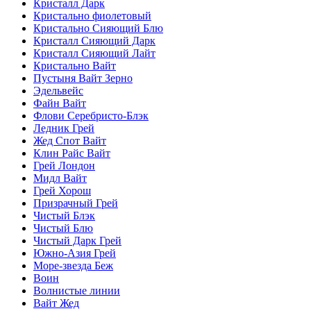
Кристалл Дарк
Кристально фиолетовый
Кристально Сияющий Блю
Кристалл Сияющий Дарк
Кристалл Сияющий Лайт
Кристально Вайт
Пустыня Вайт Зерно
Эдельвейс
Файн Вайт
Флови Серебристо-Блэк
Ледник Грей
Жед Спот Вайт
Клин Райс Вайт
Грей Лондон
Мидл Вайт
Грей Хорош
Призрачный Грей
Чистый Блэк
Чистый Блю
Чистый Дарк Грей
Южно-Азия Грей
Море-звезда Беж
Воин
Волнистые линии
Вайт Жед