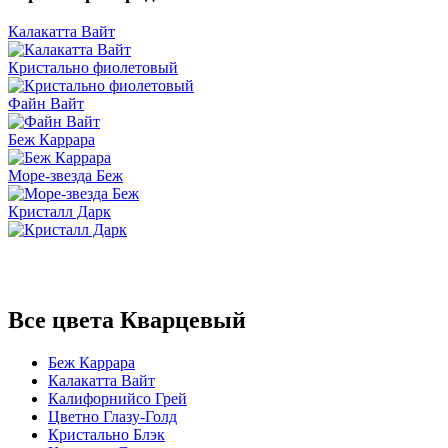
Калакатта Вайт
Кристально фиолетовый
Файн Вайт
Беж Каррара
Море-звезда Беж
Кристалл Дарк
Все цвета Кварцевый
Беж Каррара
Калакатта Вайт
Калифорнийсо Грей
Цветно Глазу-Голд
Кристально Блэк