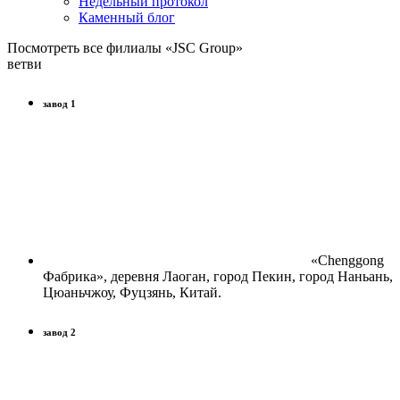
Недельный протокол
Каменный блог
Посмотреть все филиалы «JSC Group»
ветви
завод 1
«Chenggong
Фабрика», деревня Лаоган, город Пекин, город Наньань,
Цюаньчжоу, Фуцзянь, Китай.
завод 2