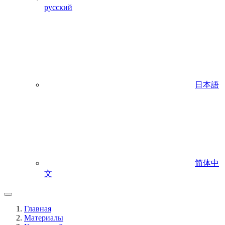
русский
日本語
简体中
文
Главная
Материалы