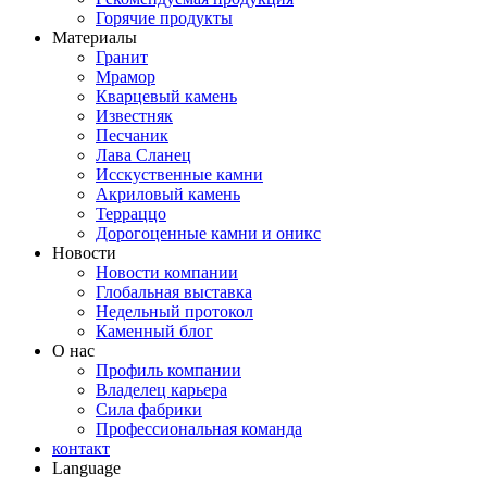
Горячие продукты
Материалы
Гранит
Мрамор
Кварцевый камень
Известняк
Песчаник
Лава Сланец
Исскуственные камни
Акриловый камень
Терраццо
Дорогоценные камни и оникс
Новости
Новости компании
Глобальная выставка
Недельный протокол
Каменный блог
О нас
Профиль компании
Владелец карьера
Сила фабрики
Профессиональная команда
контакт
Language