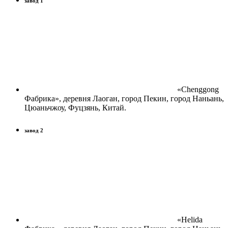
завод 1
«Chenggong
Фабрика», деревня Лаоган, город Пекин, город Наньань,
Цюаньчжоу, Фуцзянь, Китай.
завод 2
«Helida