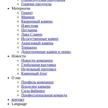
Горячие продукты
Материалы
Гранит
Мрамор
Кварцевый камень
Известняк
Песчаник
Лава Сланец
Исскуственные камни
Акриловый камень
Терраццо
Дорогоценные камни и оникс
Новости
Новости компании
Глобальная выставка
Недельный протокол
Каменный блог
О нас
Профиль компании
Владелец карьера
Сила фабрики
Профессиональная команда
контакт
Language