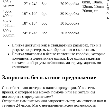
305 x
8mm, 10mm,
12" x 24"
6pc
30 Коробка
Т
610mm
12mm, 15mm,
П
20mm, etc.
400 x
о
16" x 16"
6pc
30 Коробка
400mm
т
457 x
18" x 18"
6pc
30 Коробка
457mm
600 x
24" x 24"
5pc
30 Коробка
600mm
Плитка доступна как в стандартных размерах, так и в
разрезе по размерам, калиброванная и скошенная.
Плитка упакована в белые картонные коробки, которые
помещены в деревянные ящики. Все ящики закрыты
лентами и обернуты нейлоновыми термоусадочными
крышками.
Запросить бесплатное предложение
Спасибо за ваш интерес к нашей продукции. У вас есть
проект, с которым мы можем помочь, или вы хотели бы
поговорить с представителем?
Отправьте нам письмо или запросите смету, мы ответим вам в
течение 24 часов. Мы с нетерпением ждем возможности