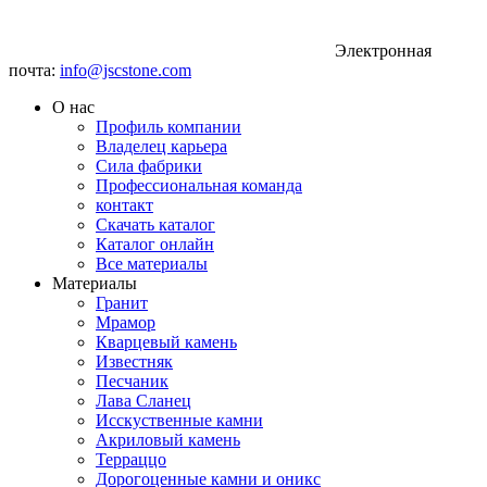
Электронная
почта:
info@jscstone.com
О нас
Профиль компании
Владелец карьера
Сила фабрики
Профессиональная команда
контакт
Скачать каталог
Каталог онлайн
Все материалы
Материалы
Гранит
Мрамор
Кварцевый камень
Известняк
Песчаник
Лава Сланец
Исскуственные камни
Акриловый камень
Терраццо
Дорогоценные камни и оникс