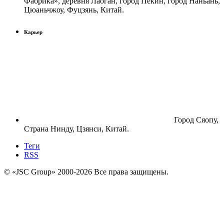
Фабрика», деревня Лаоган, город Пекин, город Наньань,
Цюаньчжоу, Фуцзянь, Китай.
Карьер
Город Сяопу,
Страна Нинду, Цзянси, Китай.
Теги
RSS
© «JSC Group» 2000-
2026
Все права защищены.