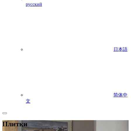
русский
日本語
简体中
文
Плитки