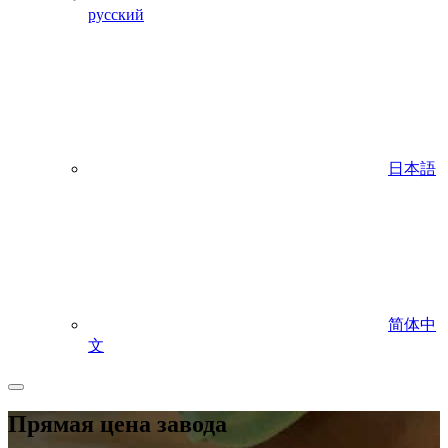
русский
日本語
简体中
文
Прямая цена завода