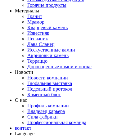
Горячие продукты
Материалы
Гранит
Мрамор
Кварцевый камень
Известняк
Песчаник
Лава Сланец
Исскуственные камни
Акриловый камень
Терраццо
Дорогоценные камни и оникс
Новости
Новости компании
Глобальная выставка
Недельный протокол
Каменный блог
О нас
Профиль компании
Владелец карьера
Сила фабрики
Профессиональная команда
контакт
Language