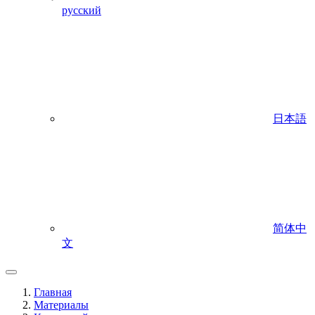
русский
日本語
简体中
文
Главная
Материалы