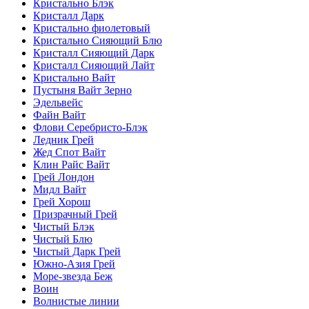
Кристально Блэк
Кристалл Дарк
Кристально фиолетовый
Кристально Сияющий Блю
Кристалл Сияющий Дарк
Кристалл Сияющий Лайт
Кристально Вайт
Пустыня Вайт Зерно
Эдельвейс
Файн Вайт
Флови Серебристо-Блэк
Ледник Грей
Жед Спот Вайт
Клин Райс Вайт
Грей Лондон
Мидл Вайт
Грей Хорош
Призрачный Грей
Чистый Блэк
Чистый Блю
Чистый Дарк Грей
Южно-Азия Грей
Море-звезда Беж
Воин
Волнистые линии