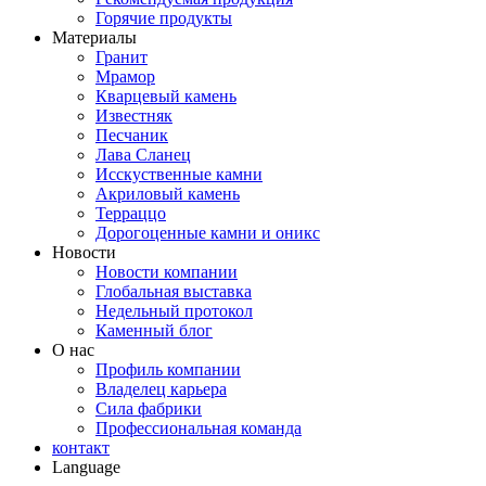
Горячие продукты
Материалы
Гранит
Мрамор
Кварцевый камень
Известняк
Песчаник
Лава Сланец
Исскуственные камни
Акриловый камень
Терраццо
Дорогоценные камни и оникс
Новости
Новости компании
Глобальная выставка
Недельный протокол
Каменный блог
О нас
Профиль компании
Владелец карьера
Сила фабрики
Профессиональная команда
контакт
Language