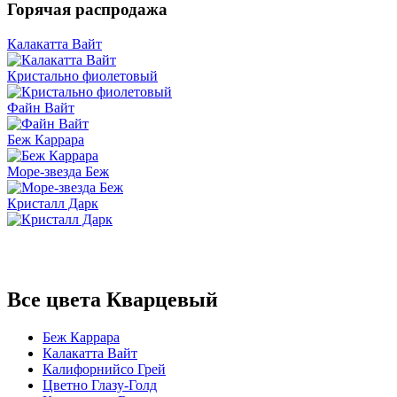
Горячая распродажа
Калакатта Вайт
Кристально фиолетовый
Файн Вайт
Беж Каррара
Море-звезда Беж
Кристалл Дарк
Все цвета Кварцевый
Беж Каррара
Калакатта Вайт
Калифорнийсо Грей
Цветно Глазу-Голд