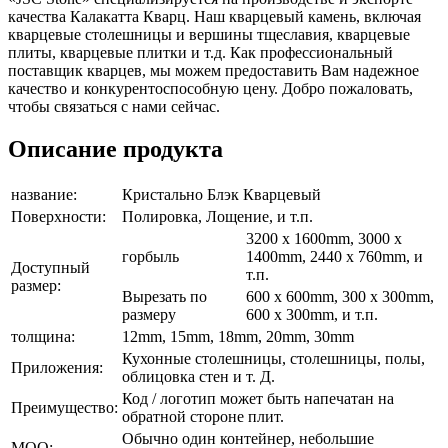
качества Калакатта Кварц. Наш кварцевый камень, включая
кварцевые столешницы и вершины тщеславия, кварцевые
плиты, кварцевые плитки и т.д. Как профессиональный
поставщик кварцев, мы можем предоставить Вам надежное
качество и конкурентоспособную цену. Добро пожаловать,
чтобы связаться с нами сейчас.
Описание продукта
название:
Кристально Блэк Кварцевый
Поверхности:
Полировка, Лощение, и т.п.
3200 x 1600mm, 3000 x
горбыль
1400mm, 2440 x 760mm, и
Доступный
т.п.
размер:
Вырезать по
600 x 600mm, 300 x 300mm,
размеру
600 x 300mm, и т.п.
толщина:
12mm, 15mm, 18mm, 20mm, 30mm
Кухонные столешницы, столешницы, полы,
Приложения:
облицовка стен и т. Д.
Код / логотип может быть напечатан на
Преимущество:
обратной стороне плит.
Обычно один контейнер, небольшие
MOQ: