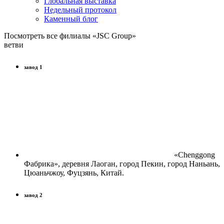
Глобальная выставка
Недельный протокол
Каменный блог
Посмотреть все филиалы «JSC Group»
ветви
завод 1
«Chenggong
Фабрика», деревня Лаоган, город Пекин, город Наньань,
Цюаньчжоу, Фуцзянь, Китай.
завод 2