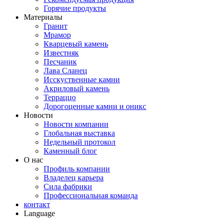
Горячие продукты
Материалы
Гранит
Мрамор
Кварцевый камень
Известняк
Песчаник
Лава Сланец
Исскуственные камни
Акриловый камень
Терраццо
Дорогоценные камни и оникс
Новости
Новости компании
Глобальная выставка
Недельный протокол
Каменный блог
О нас
Профиль компании
Владелец карьера
Сила фабрики
Профессиональная команда
контакт
Language