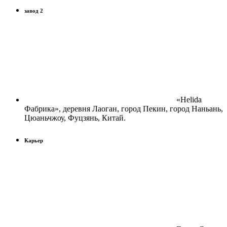
завод 2
«Helida
Фабрика», деревня Лаоган, город Пекин, город Наньань,
Цюаньчжоу, Фуцзянь, Китай.
Карьер