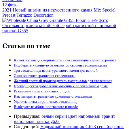
12 фото
2021 Новый дизайн из искусственного камня Mix Special
Precast Terrazzo Decoration
9 фото
Оптовая торговля китайской серой гранитной напольной
плитки G355
Статьи по теме
Китай поставщик черного гранита | коллекция черного гранита
Подберите кухонную раковину со своими столешницами
Три столешницы из натурального камня для ванной
Сколько стоит гранитная столешница
Жесткий светлый производитель материалов для столешниц
Преимущества добавления каменных полов в вашем доме
Различные типы гранитных опций
Как измерить гранитные кухонные столешницы
Удалить пятна с гранитных столешниц
Выберите комбинации гранита и шкафа
Предыдущая:
белый серый цвет напольный гранит
напольная плитка g623
Следующий:
Надежный поставщик G623 серый гранит