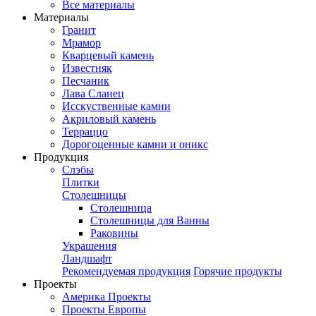
Все материалы
Материалы
Гранит
Мрамор
Кварцевый камень
Известняк
Песчаник
Лава Сланец
Исскуственные камни
Акриловый камень
Терраццо
Дорогоценные камни и оникс
Продукция
Слэбы
Плитки
Столешницы
Столешница
Столешницы для Ванны
Раковины
Украшения
Ландшафт
Рекомендуемая продукция
Горячие продукты
Проекты
Америка Проекты
Проекты Европы