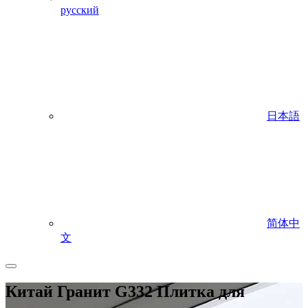
русский
日本語
简体中
文
Китай Гранит G332 Плитка для