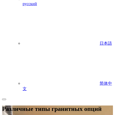
русский
日本語
简体中
文
Различные типы гранитных опций