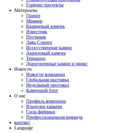
Горячие продукты
Материалы
Гранит
Мрамор
Кварцевый камень
Известняк
Песчаник
Лава Сланец
Исскуственные камни
Акриловый камень
Терраццо
Дорогоценные камни и оникс
Новости
Новости компании
Глобальная выставка
Недельный протокол
Каменный блог
О нас
Профиль компании
Владелец карьера
Сила фабрики
Профессиональная команда
контакт
Language