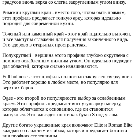
градусов вдоль верха со слегка закругленным углом внизу.
Римский круглый край - вместо того, чтобы быть прямым,
этот профиль предлагает тонкую арку, которая идеально
подходит для современной кухни.
Точеный или каменный край - этот край тщательно выточен,
и все выступы сглажены для получения законченного вида.
Это здорово в открытых пространствах.
Полукруглый - вершина этого профиля глубоко округлена с
немного ослабленным нижним углом. Он идеально подходит
для областей, которые сильно изнашиваются.
Full bullnose - этот профиль полностью закруглен сверху вниз.
Это работает хорошо в любом месте, но популярно для
верхних баров.
Ogee - это второй по популярности выбор за ослабленным
краем. Этот профиль предлагает вогнутую арку наверху,
которая облегчается к основанию, где он становится
выпуклым. Это выглядит почти как буква S под углом.
Другие богато украшенные края включают Elite и Roman Elite,
каждый со сложным изгибом, который предлагает богатый
вид профиля столешницы.