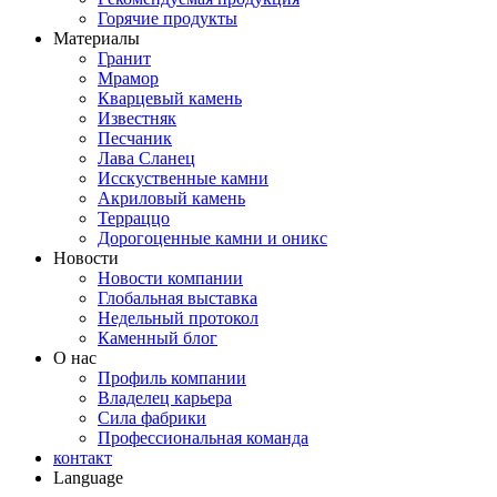
Горячие продукты
Материалы
Гранит
Мрамор
Кварцевый камень
Известняк
Песчаник
Лава Сланец
Исскуственные камни
Акриловый камень
Терраццо
Дорогоценные камни и оникс
Новости
Новости компании
Глобальная выставка
Недельный протокол
Каменный блог
О нас
Профиль компании
Владелец карьера
Сила фабрики
Профессиональная команда
контакт
Language