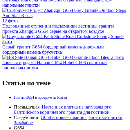
напольные плитки
12 фото
Подгонянные ступени и подъемники лестницы гранита
проекта Zhangqiu G654 серые на открытом воздухе
9
фото
Серый гранит G654 бордюрный камень дорожный
бордюрный камень брусчатка
12 фото
Горячая продажа Hainan G654 Hubei G603 гранитная
напольная плитка
Статьи по теме
Плиты G654 в продаже из Китая
Предыдущая:
Настенная плитка из натурального
Балтийского коричневого гранита для гостиной
Следующий:
G654 и новые зимние гранитные плитки
Зимбабве
G654