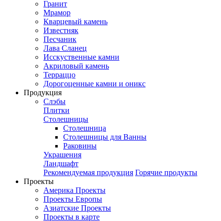
Гранит
Мрамор
Кварцевый камень
Известняк
Песчаник
Лава Сланец
Исскуственные камни
Акриловый камень
Терраццо
Дорогоценные камни и оникс
Продукция
Слэбы
Плитки
Столешницы
Столешница
Столешницы для Ванны
Раковины
Украшения
Ландшафт
Рекомендуемая продукция
Горячие продукты
Проекты
Америка Проекты
Проекты Европы
Азиатские Проекты
Проекты в карте