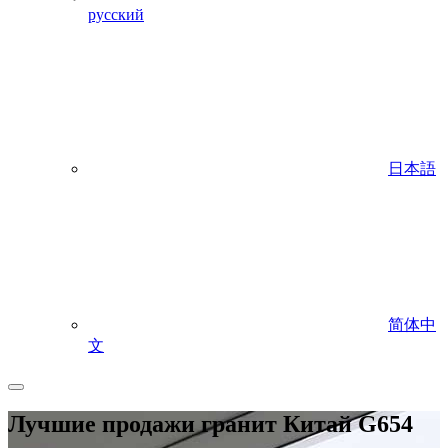
русский
日本語
简体中
文
Лучшие продажи гранит Китай G654