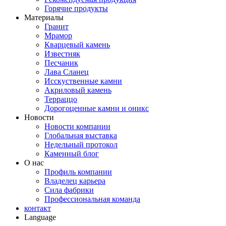
Горячие продукты
Материалы
Гранит
Мрамор
Кварцевый камень
Известняк
Песчаник
Лава Сланец
Исскуственные камни
Акриловый камень
Терраццо
Дорогоценные камни и оникс
Новости
Новости компании
Глобальная выставка
Недельный протокол
Каменный блог
О нас
Профиль компании
Владелец карьера
Сила фабрики
Профессиональная команда
контакт
Language