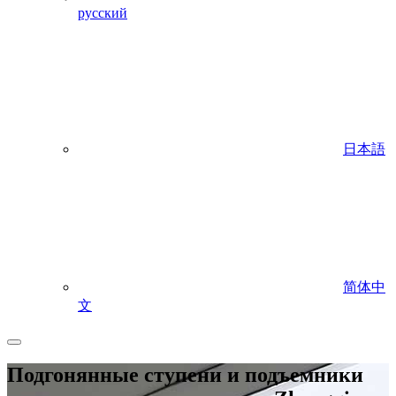
русский
日本語
简体中
文
Подгонянные ступени и подъемники