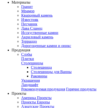
Материалы
Гранит
Мрамор
Кварцевый камень
Известняк
Песчаник
Лава Сланец
Исскуственные камни
Акриловый камень
Терраццо
Дорогоценные камни и оникс
Продукция
Слэбы
Плитки
Столешницы
Столешница
Столешницы для Ванны
Раковины
Украшения
Ландшафт
Рекомендуемая продукция
Горячие продукты
Проекты
Америка Проекты
Проекты Европы
Азиатские Проекты