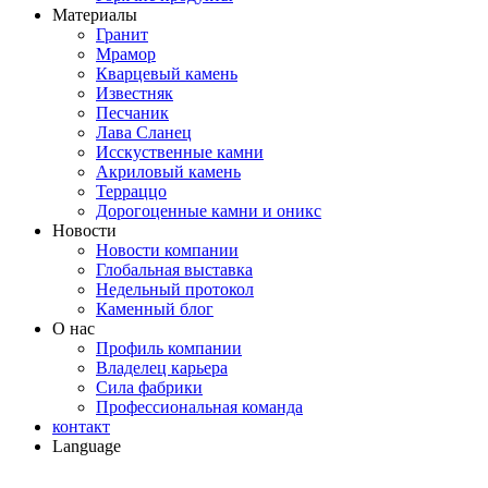
Материалы
Гранит
Мрамор
Кварцевый камень
Известняк
Песчаник
Лава Сланец
Исскуственные камни
Акриловый камень
Терраццо
Дорогоценные камни и оникс
Новости
Новости компании
Глобальная выставка
Недельный протокол
Каменный блог
О нас
Профиль компании
Владелец карьера
Сила фабрики
Профессиональная команда
контакт
Language