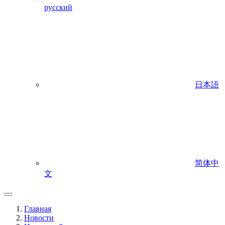
русский
日本語
简体中
文
Главная
Новости