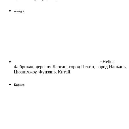
завод 2
«Helida
Фабрика», деревня Лаоган, город Пекин, город Наньань,
Цюаньчжоу, Фуцзянь, Китай.
Карьер