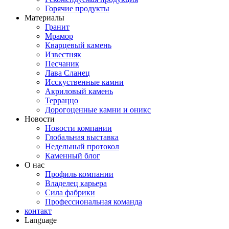
Горячие продукты
Материалы
Гранит
Мрамор
Кварцевый камень
Известняк
Песчаник
Лава Сланец
Исскуственные камни
Акриловый камень
Терраццо
Дорогоценные камни и оникс
Новости
Новости компании
Глобальная выставка
Недельный протокол
Каменный блог
О нас
Профиль компании
Владелец карьера
Сила фабрики
Профессиональная команда
контакт
Language