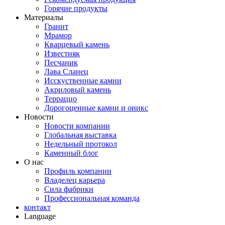
Горячие продукты
Материалы
Гранит
Мрамор
Кварцевый камень
Известняк
Песчаник
Лава Сланец
Исскуственные камни
Акриловый камень
Терраццо
Дорогоценные камни и оникс
Новости
Новости компании
Глобальная выставка
Недельный протокол
Каменный блог
О нас
Профиль компании
Владелец карьера
Сила фабрики
Профессиональная команда
контакт
Language