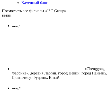
Каменный блог
Посмотреть все филиалы «JSC Group»
ветви
завод 1
«Chenggong
Фабрика», деревня Лаоган, город Пекин, город Наньань,
Цюаньчжоу, Фуцзянь, Китай.
завод 2