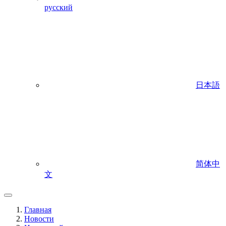
русский
日本語
简体中
文
Главная
Новости