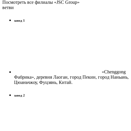
Посмотреть все филиалы «JSC Group»
ветви
завод 1
«Chenggong
Фабрика», деревня Лаоган, город Пекин, город Наньань,
Цюаньчжоу, Фуцзянь, Китай.
завод 2