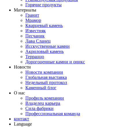
Горячие продукты
Материалы
Гранит
Мрамор
Кварцевый камень
Известняк
Песчаник
Лава Сланец
Исскуственные камни
Акриловый камень
Терраццо
Дорогоценные камни и оникс
Новости
Новости компании
Глобальная выставка
Недельный протокол
Каменный блог
О нас
Профиль компании
Владелец карьера
Сила фабрики
Профессиональная команда
контакт
Language