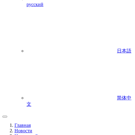
русский
日本語
简体中
文
Главная
Новости