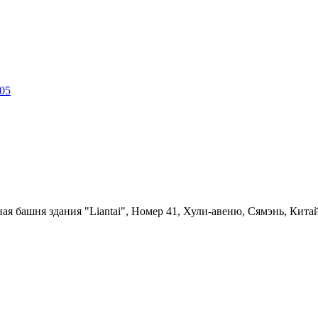
05
ная башня здания "Liantai", Номер 41, Хули-авеню, Сямэнь, Китай