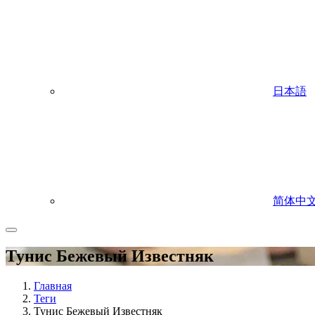
日本語
简体中
Тунис Бежевый Известняк
Главная
Теги
Тунис Бежевый Известняк