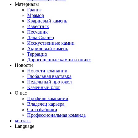
Материалы
Гранит
Мрамор
Кварцевый камень
Известняк
Песчаник
Лава Сланец
Исскуственные камни
Акриловый камень
Терраццо
Дорогоценные камни и оникс
Новости
Новости компании
Глобальная выставка
Недельный протокол
Каменный блог
О нас
Профиль компании
Владелец карьера
Сила фабрики
Профессиональная команда
контакт
Language