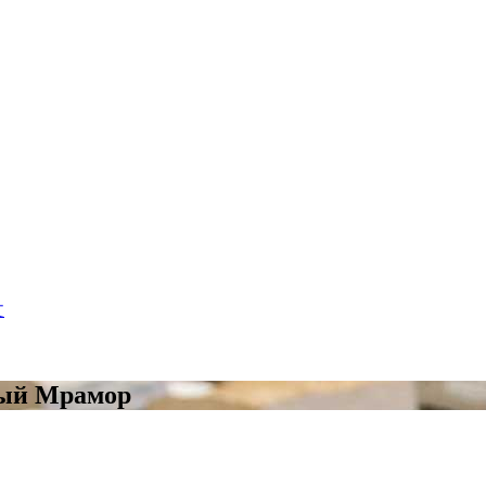
文
ный Мрамор