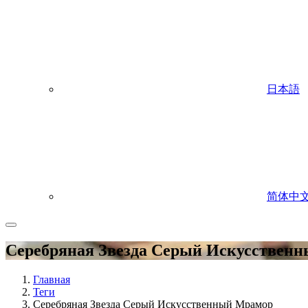
日本語
简体中
Серебряная Звезда Серый Искусствен
Главная
Теги
Серебряная Звезда Серый Искусственный Мрамор