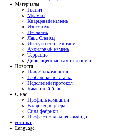
Материалы
Гранит
Мрамор
Кварцевый камень
Известняк
Песчаник
Лава Сланец
Исскуственные камни
Акриловый камень
Терраццо
Дорогоценные камни и оникс
Новости
Новости компании
Глобальная выставка
Недельный протокол
Каменный блог
О нас
Профиль компании
Владелец карьера
Сила фабрики
Профессиональная команда
контакт
Language