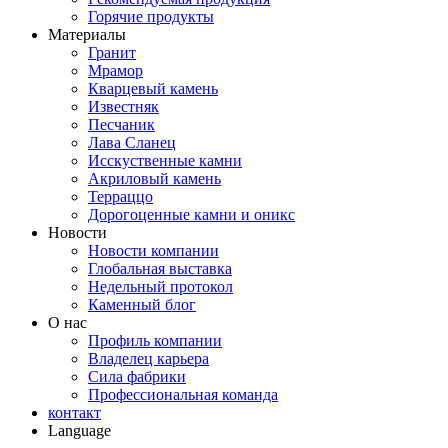
Горячие продукты
Материалы
Гранит
Мрамор
Кварцевый камень
Известняк
Песчаник
Лава Сланец
Исскуственные камни
Акриловый камень
Терраццо
Дорогоценные камни и оникс
Новости
Новости компании
Глобальная выставка
Недельный протокол
Каменный блог
О нас
Профиль компании
Владелец карьера
Сила фабрики
Профессиональная команда
контакт
Language