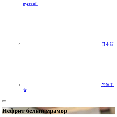
русский
日本語
简体中
文
Нефрит белый мрамор