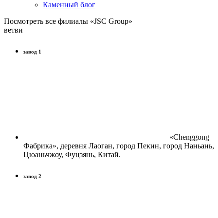
Каменный блог
Посмотреть все филиалы «JSC Group»
ветви
завод 1
«Chenggong
Фабрика», деревня Лаоган, город Пекин, город Наньань,
Цюаньчжоу, Фуцзянь, Китай.
завод 2