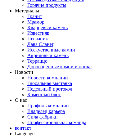
Горячие продукты
Материалы
Гранит
Мрамор
Кварцевый камень
Известняк
Песчаник
Лава Сланец
Исскуственные камни
Акриловый камень
Терраццо
Дорогоценные камни и оникс
Новости
Новости компании
Глобальная выставка
Недельный протокол
Каменный блог
О нас
Профиль компании
Владелец карьера
Сила фабрики
Профессиональная команда
контакт
Language