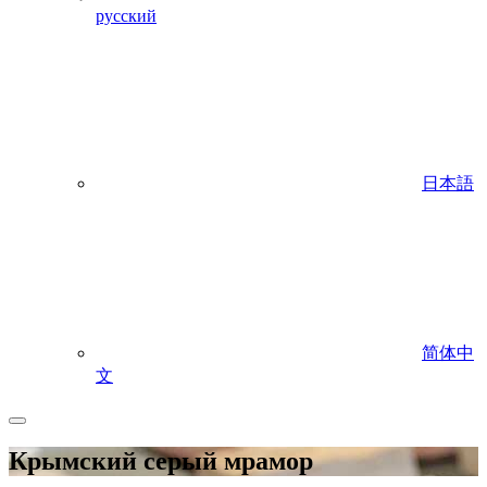
русский
日本語
简体中
文
Крымский серый мрамор