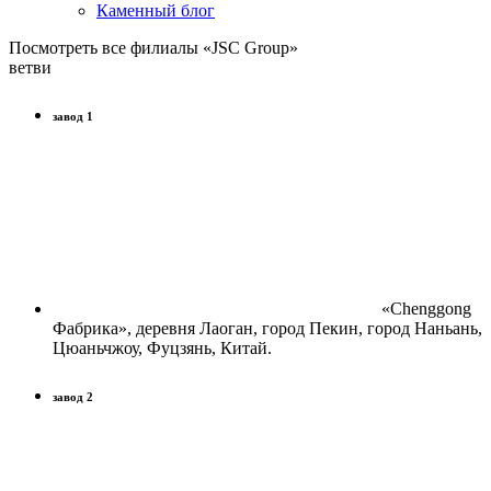
Каменный блог
Посмотреть все филиалы «JSC Group»
ветви
завод 1
«Chenggong
Фабрика», деревня Лаоган, город Пекин, город Наньань,
Цюаньчжоу, Фуцзянь, Китай.
завод 2