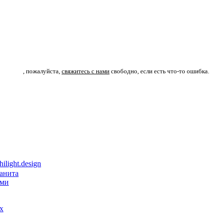
, пожалуйста,
свяжитесь с нами
свободно, если есть что-то ошибка.
light.design
ранита
ами
х