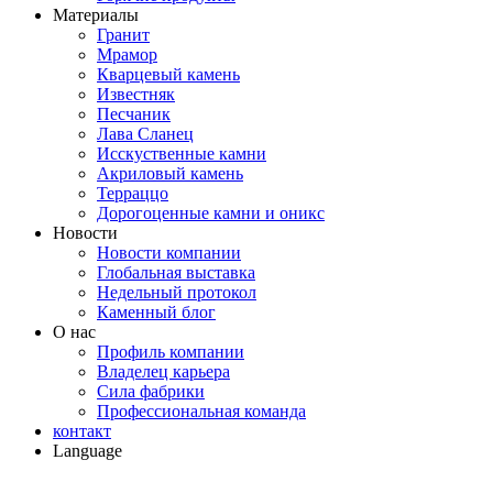
Материалы
Гранит
Мрамор
Кварцевый камень
Известняк
Песчаник
Лава Сланец
Исскуственные камни
Акриловый камень
Терраццо
Дорогоценные камни и оникс
Новости
Новости компании
Глобальная выставка
Недельный протокол
Каменный блог
О нас
Профиль компании
Владелец карьера
Сила фабрики
Профессиональная команда
контакт
Language