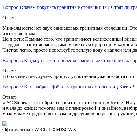
Вопрос 1: зачем покупать гранитные столешницы? Стоят ли г
Ответ:
Уникальность: нет двух одинаковых гранитных столешниц. Это
изготовленным.
Ценность: Помимо того, что гранит имеет великолепный внешн
Твердый: гранит является самым твердым природным камнем в 
Чистка: легко, просто используйте теплую воду с каплей или д
Вопрос 2: Когда у вас установлены гранитные столешницы, сп
Ответ:
В большинстве случаев процесс уплотнения уже позаботится о 
Вопрос 3: Как выбрать фабрику гранитных столешниц Китая?
Ответ:
«JSC Stone» - это фабрика гранитных столешниц в Китае! Ни у
начала до конца; помогая вам с планировкой и дизайном, выби
можем даже предоставить вам подрядчиков по реконструкции, 
Официальный WeChat: XMJSCWX