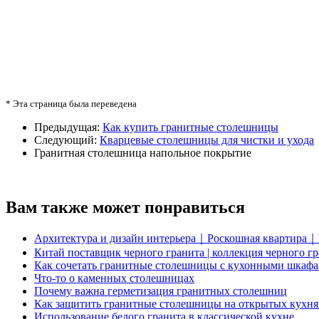
* Эта страница была переведена
Предыдущая:
Как купить гранитные столешницы
Следующий:
Кварцевые столешницы для чистки и ухода
Гранитная столешница
напольное покрытие
Вам также может понравиться
Архитектура и дизайн интерьера｜Роскошная квартира｜hi
Китай поставщик черного гранита | коллекция черного г
Как сочетать гранитные столешницы с кухонными шкаф
Что-то о каменных столешницах
Почему важна герметизация гранитных столешниц
Как защитить гранитные столешницы на открытых кухня
Использование белого гранита в классической кухне