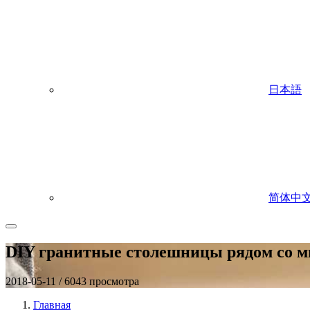
日本語
简体中
DIY гранитные столешницы рядом со м
2018-05-11 / 6043 просмотра
Главная