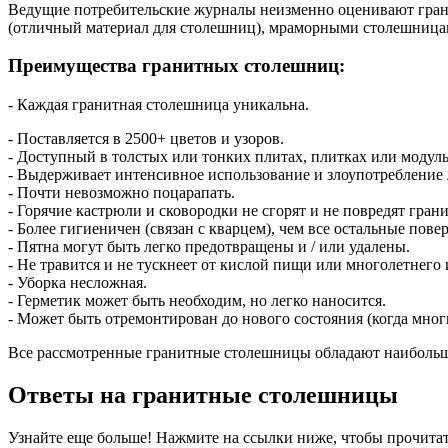
Ведущие потребительские журналы неизменно оценивают гра
(отличный материал для столешниц), мраморными столешниц
Преимущества гранитных столешниц:
- Каждая гранитная столешница уникальна.
- Поставляется в 2500+ цветов и узоров.
- Доступный в толстых или тонких плитах, плитках или модул
- Выдерживает интенсивное использование и злоупотребление 
- Почти невозможно поцарапать.
- Горячие кастрюли и сковородки не сгорят и не повредят грани
- Более гигиеничен (связан с кварцем), чем все остальные пове
- Пятна могут быть легко предотвращены и / или удалены.
- Не травится и не тускнеет от кислой пищи или многолетнего
- Уборка несложная.
- Герметик может быть необходим, но легко наносится.
- Может быть отремонтирован до нового состояния (когда мно
Все рассмотренные гранитные столешницы обладают наибольш
Ответы на гранитные столешницы
Узнайте еще больше! Нажмите на ссылки ниже, чтобы прочита