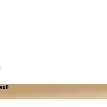
文
ной