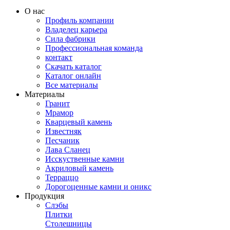
О нас
Профиль компании
Владелец карьера
Сила фабрики
Профессиональная команда
контакт
Скачать каталог
Каталог онлайн
Все материалы
Материалы
Гранит
Мрамор
Кварцевый камень
Известняк
Песчаник
Лава Сланец
Исскуственные камни
Акриловый камень
Терраццо
Дорогоценные камни и оникс
Продукция
Слэбы
Плитки
Столешницы