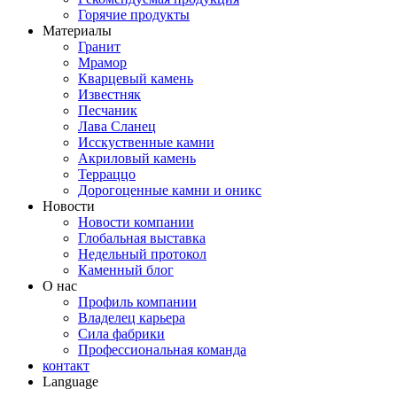
Горячие продукты
Материалы
Гранит
Мрамор
Кварцевый камень
Известняк
Песчаник
Лава Сланец
Исскуственные камни
Акриловый камень
Терраццо
Дорогоценные камни и оникс
Новости
Новости компании
Глобальная выставка
Недельный протокол
Каменный блог
О нас
Профиль компании
Владелец карьера
Сила фабрики
Профессиональная команда
контакт
Language