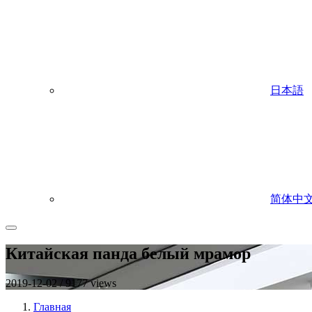
日本語
简体中
Китайская панда белый мрамор
2019-12-02 / 9177 views
Главная