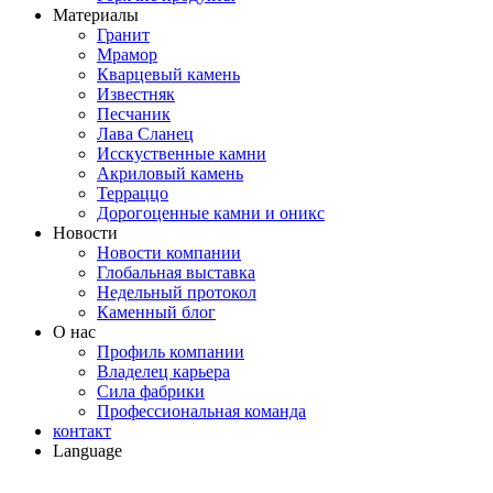
Материалы
Гранит
Мрамор
Кварцевый камень
Известняк
Песчаник
Лава Сланец
Исскуственные камни
Акриловый камень
Терраццо
Дорогоценные камни и оникс
Новости
Новости компании
Глобальная выставка
Недельный протокол
Каменный блог
О нас
Профиль компании
Владелец карьера
Сила фабрики
Профессиональная команда
контакт
Language