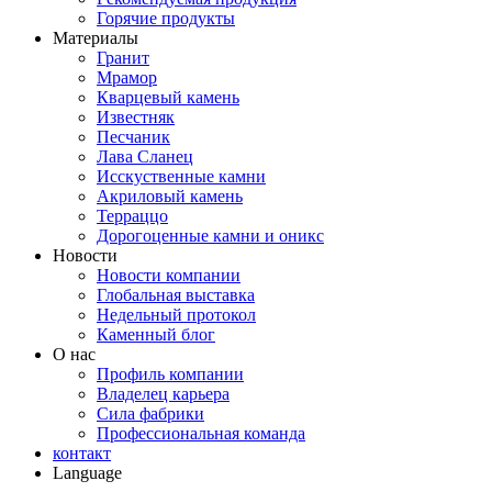
Горячие продукты
Материалы
Гранит
Мрамор
Кварцевый камень
Известняк
Песчаник
Лава Сланец
Исскуственные камни
Акриловый камень
Терраццо
Дорогоценные камни и оникс
Новости
Новости компании
Глобальная выставка
Недельный протокол
Каменный блог
О нас
Профиль компании
Владелец карьера
Сила фабрики
Профессиональная команда
контакт
Language