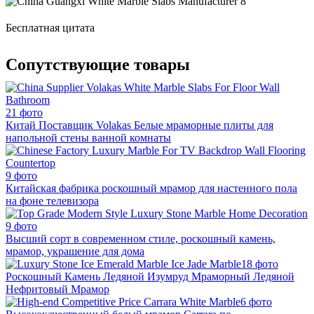
Бесплатная цитата
Сопутствующие товары
21 фото
Китай Поставщик Volakas Белые мраморные плиты для
напольной стены ванной комнаты
9 фото
Китайская фабрика роскошный мрамор для настенного пола
на фоне телевизора
9 фото
Высший сорт в современном стиле, роскошный камень,
мрамор, украшение для дома
18 фото
Роскошный Камень Ледяной Изумруд Мраморный Ледяной
Нефритовый Мрамор
6 фото