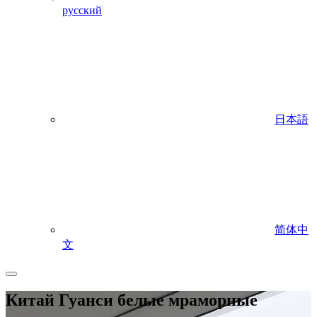
русский
日本語
简体中
文
Китай Гуанси белые мраморные