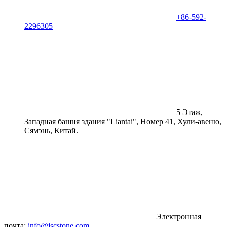
+86-592-
2296305
5 Этаж,
Западная башня здания "Liantai", Номер 41, Хули-авеню,
Сямэнь, Китай.
Электронная
почта:
info@jscstone.com