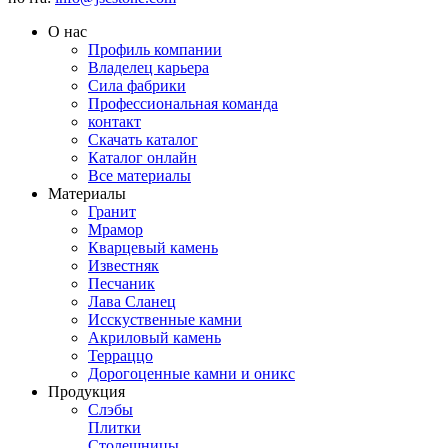
О нас
Профиль компании
Владелец карьера
Сила фабрики
Профессиональная команда
контакт
Скачать каталог
Каталог онлайн
Все материалы
Материалы
Гранит
Мрамор
Кварцевый камень
Известняк
Песчаник
Лава Сланец
Исскуственные камни
Акриловый камень
Терраццо
Дорогоценные камни и оникс
Продукция
Слэбы
Плитки
Столешницы