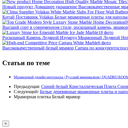
Новый продукт Домашнее украшение Высококачественные мр
Китай Поставщик Volakas Белые мраморные плиты для наполь
9
Высший сорт в современном стиле, роскошный камень, мрамор
18 фото
Роскошный Камень Ледяной Изумруд Мраморный Ледяной Не
6 фото
Высококачественный белый мрамор Carrara по конкурентоспос
Статьи по теме
Мраморный дизайн интерьера | Русский минимализм | QUADRO ROO
Предыдущая:
Синий белый Кристаллическая Плита Син
Следующий:
Белые деревянные мраморные плиты и напо
Мраморная плитка
Белый мрамор
×