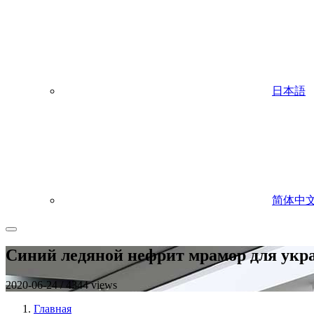
日本語
简体中
Синий ледяной нефрит мрамор для укр
2020-06-24 / 4344 views
Главная