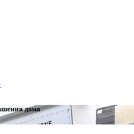
文
ашения дома