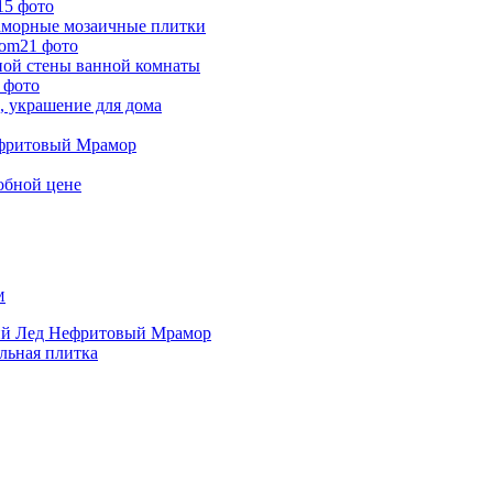
15 фото
аморные мозаичные плитки
21 фото
ной стены ванной комнаты
 фото
, украшение для дома
фритовый Мрамор
обной цене
M
ий Лед Нефритовый Мрамор
льная плитка