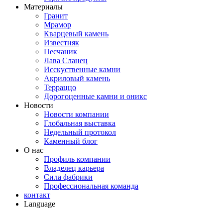
Материалы
Гранит
Мрамор
Кварцевый камень
Известняк
Песчаник
Лава Сланец
Исскуственные камни
Акриловый камень
Терраццо
Дорогоценные камни и оникс
Новости
Новости компании
Глобальная выставка
Недельный протокол
Каменный блог
О нас
Профиль компании
Владелец карьера
Сила фабрики
Профессиональная команда
контакт
Language