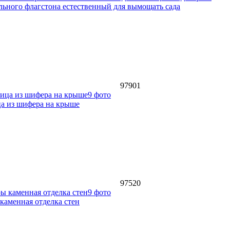
льного флагстона естественный для вымощать сада
97901
9 фото
ца из шифера на крыше
97520
9 фото
каменная отделка стен