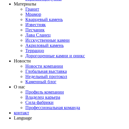
Материалы
Гранит
Мрамор
Кварцевый камень
Известняк
Песчаник
Лава Сланец
Исскуственные камни
Акриловый камень
Терраццо
Дорогоценные камни и оникс
Новости
Новости компании
Глобальная выставка
Недельный протокол
Каменный блог
О нас
Профиль компании
Владелец карьера
Сила фабрики
Профессиональная команда
контакт
Language