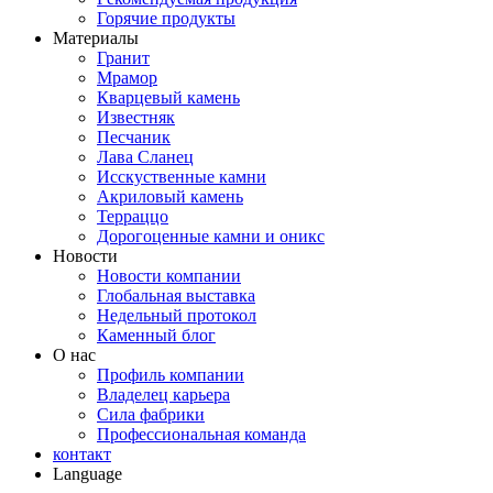
Горячие продукты
Материалы
Гранит
Мрамор
Кварцевый камень
Известняк
Песчаник
Лава Сланец
Исскуственные камни
Акриловый камень
Терраццо
Дорогоценные камни и оникс
Новости
Новости компании
Глобальная выставка
Недельный протокол
Каменный блог
О нас
Профиль компании
Владелец карьера
Сила фабрики
Профессиональная команда
контакт
Language