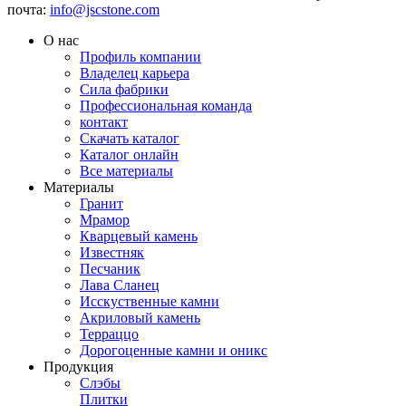
почта:
info@jscstone.com
О нас
Профиль компании
Владелец карьера
Сила фабрики
Профессиональная команда
контакт
Скачать каталог
Каталог онлайн
Все материалы
Материалы
Гранит
Мрамор
Кварцевый камень
Известняк
Песчаник
Лава Сланец
Исскуственные камни
Акриловый камень
Терраццо
Дорогоценные камни и оникс
Продукция
Слэбы
Плитки