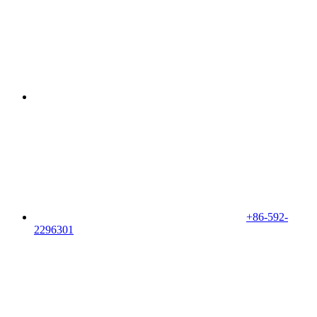
+86-592-
2296301