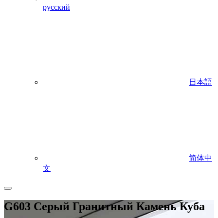
русский
日本語
简体中
文
G603 Серый Гранитный Камень Куба