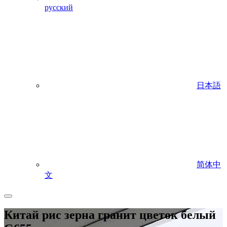
русский
日本語
简体中
文
Китай рис зерна гранит цветок белый