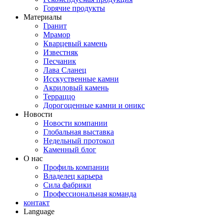
Горячие продукты
Материалы
Гранит
Мрамор
Кварцевый камень
Известняк
Песчаник
Лава Сланец
Исскуственные камни
Акриловый камень
Терраццо
Дорогоценные камни и оникс
Новости
Новости компании
Глобальная выставка
Недельный протокол
Каменный блог
О нас
Профиль компании
Владелец карьера
Сила фабрики
Профессиональная команда
контакт
Language