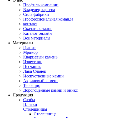
О нас
Профиль компании
Владелец карьера
Сила фабрики
Профессиональная команда
контакт
Скачать каталог
Каталог онлайн
Все материалы
Материалы
Гранит
Мрамор
Кварцевый камень
Известняк
Песчаник
Лава Сланец
Исскуственные камни
Акриловый камень
Терраццо
Дорогоценные камни и оникс
Продукция
Слэбы
Плитки
Столешницы
Столешница