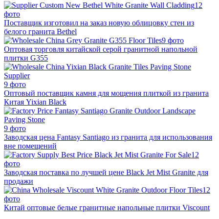
12
фото
Поставщик изготовил на заказ новую облицовку стен из
белого гранита Bethel
9 фото
Оптовая торговля китайской серой гранитной напольной
плитки G355
9 фото
Оптовый поставщик камня для мощения плиткой из гранита
Китая Yixian Black
9 фото
Заводская цена Fantasy Santiago из гранита для использования
вне помещений
12
фото
Заводская поставка по лучшей цене Black Jet Mist Granite для
продажи
12
фото
Китай оптовые белые гранитные напольные плитки Viscount