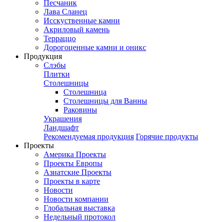
Песчаник
Лава Сланец
Исскуственные камни
Акриловый камень
Терраццо
Дорогоценные камни и оникс
Продукция
Слэбы
Плитки
Столешницы
Столешница
Столешницы для Ванны
Раковины
Украшения
Ландшафт
Рекомендуемая продукция
Горячие продукты
Проекты
Америка Проекты
Проекты Европы
Азиатские Проекты
Проекты в карте
Новости
Новости компании
Глобальная выставка
Недельный протокол