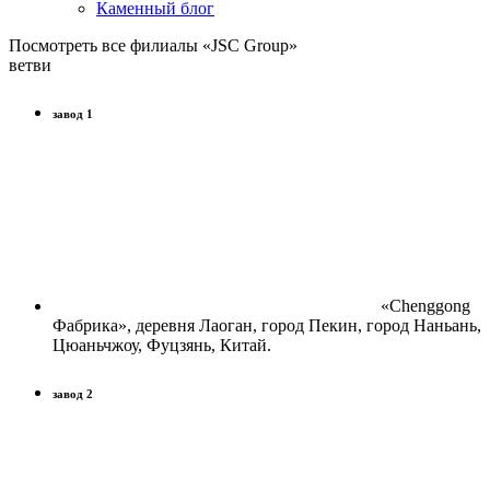
Каменный блог
Посмотреть все филиалы «JSC Group»
ветви
завод 1
«Chenggong
Фабрика», деревня Лаоган, город Пекин, город Наньань,
Цюаньчжоу, Фуцзянь, Китай.
завод 2