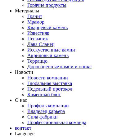
Горячие продукты
Материалы
Гранит
Мрамор
Кварцевый камень
Известняк
Песчаник
Лава Сланец
Исскуственные камни
Акриловый камень
Терраццо
Дорогоценные камни и оникс
Новости
Новости компании
Глобальная выставка
Недельный протокол
Каменный блог
О нас
Профиль компании
Владелец карьера
Сила фабрики
Профессиональная команда
контакт
Language