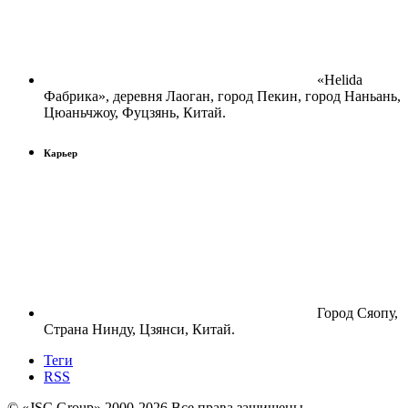
«Helida
Фабрика», деревня Лаоган, город Пекин, город Наньань,
Цюаньчжоу, Фуцзянь, Китай.
Карьер
Город Сяопу,
Страна Нинду, Цзянси, Китай.
Теги
RSS
© «JSC Group» 2000-
2026
Все права защищены.