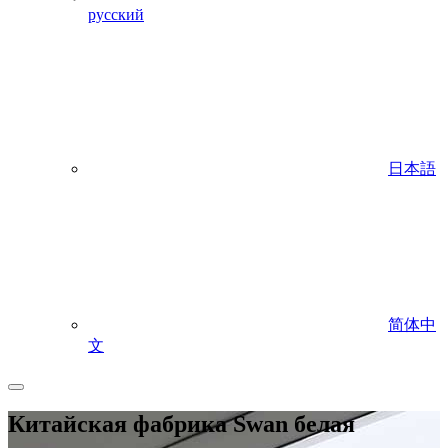
русский
日本語
简体中
文
Китайская фабрика Swan белая