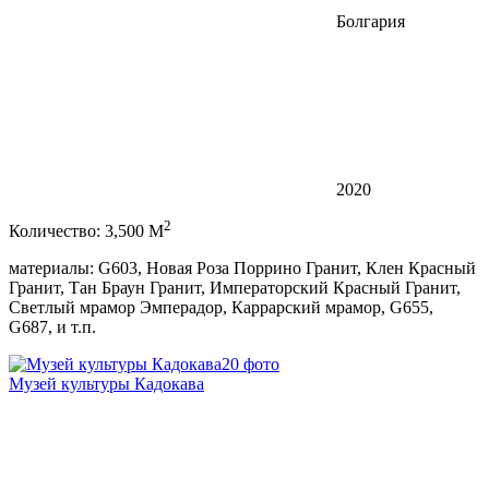
Болгария
2020
2
Количество: 3,500 M
материалы: G603, Новая Роза Поррино Гранит, Клен Красный
Гранит, Тан Браун Гранит, Императорский Красный Гранит,
Светлый мрамор Эмперадор, Каррарский мрамор, G655,
G687, и т.п.
20 фото
Музей культуры Кадокава