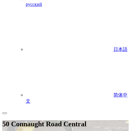
русский
日本語
简体中
文
50 Connaught Road Central