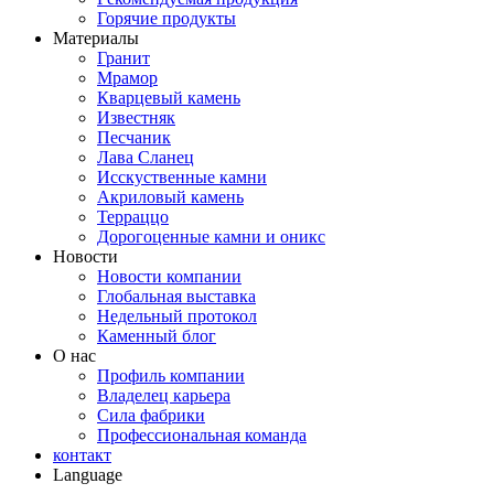
Горячие продукты
Материалы
Гранит
Мрамор
Кварцевый камень
Известняк
Песчаник
Лава Сланец
Исскуственные камни
Акриловый камень
Терраццо
Дорогоценные камни и оникс
Новости
Новости компании
Глобальная выставка
Недельный протокол
Каменный блог
О нас
Профиль компании
Владелец карьера
Сила фабрики
Профессиональная команда
контакт
Language